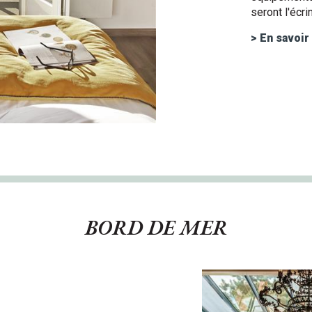
seront l'écri
> En savoir
BORD DE MER