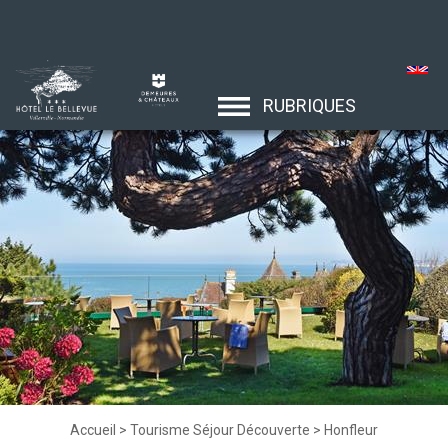
RUBRIQUES
Accueil
>
Tourisme Séjour Découverte
>
Honfleur