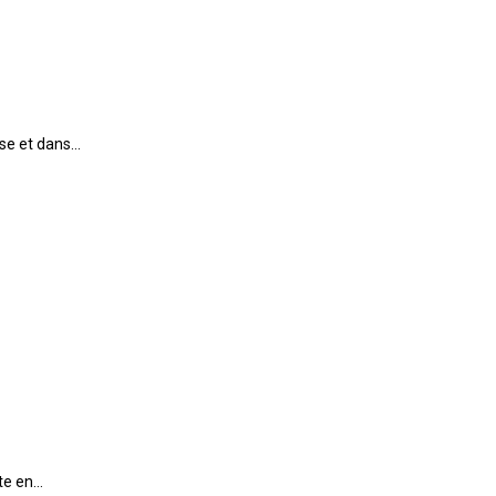
use et dans…
ute en…