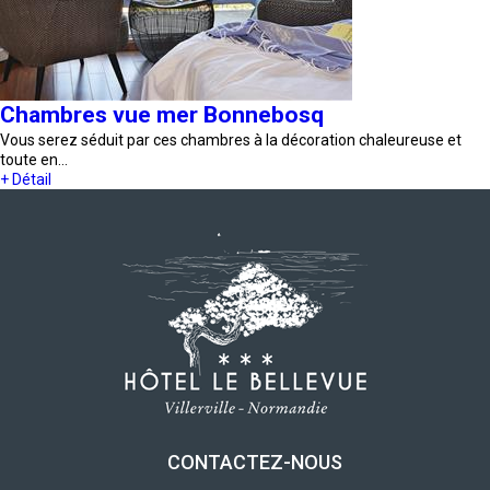
Chambres vue mer Bonnebosq
Vous serez séduit par ces chambres à la décoration chaleureuse et
toute en…
+ Détail
CONTACTEZ-NOUS