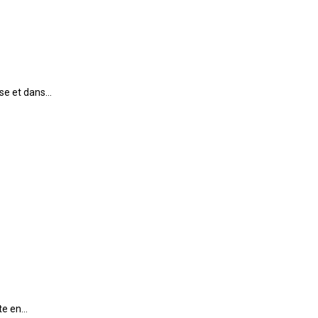
use et dans…
ute en…