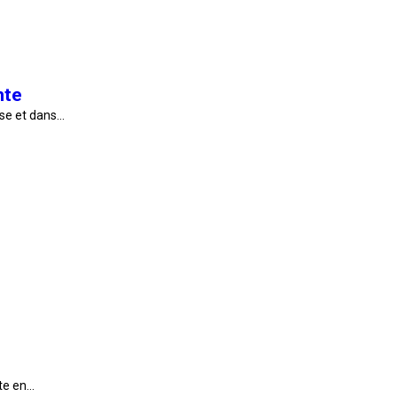
mte
use et dans…
ute en…