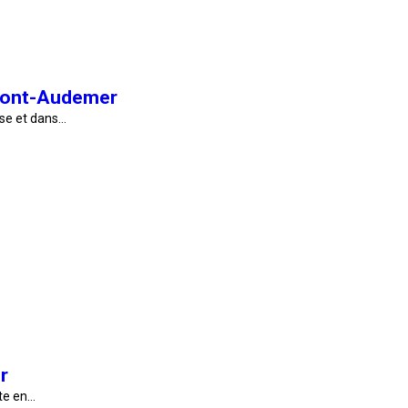
-Pont-Audemer
use et dans…
r
ute en…