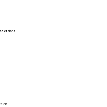
use et dans…
ute en…