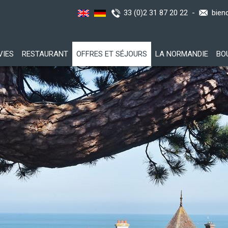
33 (0)2 31 87 20 22 -
bien
VIES
RESTAURANT
OFFRES ET SÉJOURS
LA NORMANDIE
BO