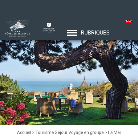
RUBRIQUES
Accueil
>
Tourisme Séjour Voyage en groupe
>
La Mer